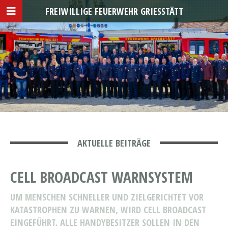
FREIWILLIGE FEUERWEHR GRIESSTÄTT
AKTUELLE BEITRÄGE
CELL BROADCAST WARNSYSTEM
UM MENSCHEN SCHNELLER UND ZIELGERICHTET VOR
KATASTROPHEN ZU WARNEN, WIRD CELL BROADCAST
EINGEFÜHRT. ALLE HANDYBESITZER SOLLEN IN DEN